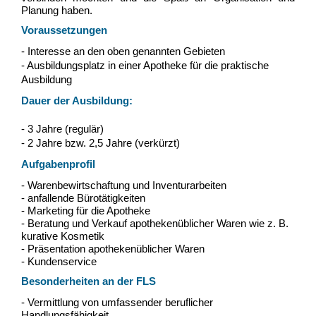
Planung haben.
Voraussetzungen
- Interesse an den oben genannten Gebieten
- Ausbildungsplatz in einer Apotheke
fü
r die praktische
Ausbildung
Dauer der Ausbildung:
- 3 Jahre (regulär)
- 2 Jahre bzw. 2,5 Jahre (verkürzt)
Aufgabenprofil
- Warenbewirtschaftung und Inventur
arbeiten
- anfallende Bürotä
tigkeiten
- Marketing
fü
r die Apotheke
- Beratung und
Verkauf apothekenü
blicher Waren wie z. B.
kurative Kosmetik
- Präsentation apothekenü
blicher Waren
- Kundenservice
Besonderheiten an der FLS
- Vermittlung von umfassender beruflicher
Handlungsfä
higkeit