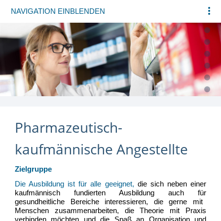
NAVIGATION EINBLENDEN
Pharmazeutisch-
kaufmännische Angestellte
Zielgruppe
Die Ausbildung ist für alle geeignet,
die
sich neben einer
kaufmä
nnisch fundierten Ausbildung auch fü
r
gesundheitliche Bereiche interessieren, die gerne mit
Menschen zusammen
arbeiten, die Theorie mit Praxis
verbinden
mö
chten und die Spaß
an Organisation und