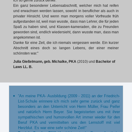
ich so gerne zurück denke.
Ein ganz besonderer Lebensabschnitt, welcher mich hat reifen
und erwachsen werden lassen, sowohl in beruflicher als auch in
privater Hinsicht. Und wenn man morgens voller Vorfreude früh
aufgestanden ist, weil man wusste, dass man Lehrer, die für jeden
Spaß zu haben sind, und Klassen-kameraden, die zu Freunden
geworden sind, endlich wiedersieht, dann wusste man, dass man
angekommen ist.
Danke für eine Zeit, die ich niemals vergessen werde. Ein kurzer
Abschnitt eines doch so langen Lebens, der einer meiner
schönsten war."
Julia Gießelmann, geb. Michalke, PKA
(2010) und
Bachelor of
Laws LL. B.
“An meine PKA- Ausbildung (2009 - 2011) an der Friedrich-
List-Schule erinnere ich mich sehr gerne zurück und ganz
besonders an den Unterricht von Herrn Müller, Frau Peifer
und natürlich Herrn Beyer. Sie begeisterten uns mit ihrer
sympathischen und humorvollen Art immer wieder für den
Beruf PKA und vermittelten uns den Lernstoff mit viel
Herzblut. Es war eine sehr schöne Zeit!“