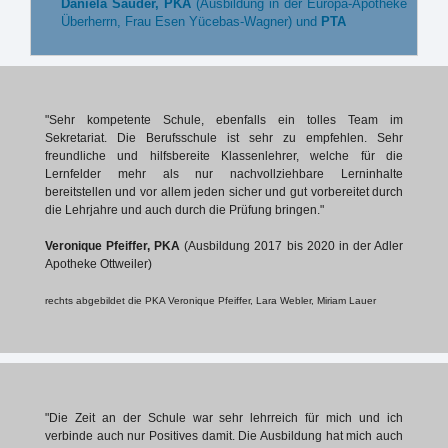
Daniela Sauder, PKA
(Ausbildung in der Europa-Apotheke
Überherrn, Frau Esen Yücebas-Wagner) und
PTA
"Sehr kompetente Schule, ebenfalls ein tolles Team im
Sekretariat. Die Berufsschule ist sehr zu empfehlen. Sehr
freundliche und hilfsbereite Klassenlehrer, welche für die
Lernfelder mehr als nur nachvollziehbare Lerninhalte
bereitstellen und vor allem jeden sicher und gut vorbereitet durch
die Lehrjahre und auch durch die Prüfung bringen."
Veronique Pfeiffer, PKA
(Ausbildung 2017 bis 2020 in der Adler
Apotheke Ottweiler)
rechts abgebildet die PKA Veronique Pfeiffer, Lara Webler, Miriam Lauer
"Die Zeit an der Schule war sehr lehrreich für mich und ich
verbinde auch nur Positives damit. Die Ausbildung hat mich auch