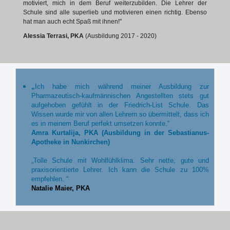
motiviert, mich in dem Beruf weiterzubilden. Die Lehrer der
Schule sind alle superlieb und motivieren einen richtig. Ebenso
hat man auch echt Spaß mit ihnen!"
Alessia Terrasi, PKA
(Ausbildung 2017 - 2020)
„
Ich habe mich während meiner Ausbildung zur
Pharmazeutisch-kaufmännischen Angestellten stets gut
aufgehoben gefühlt in der Friedrich-List Schule. Das
Wissen wurde mir von allen Lehrern so übermittelt, dass ich
es in meinem Beruf perfekt umsetzen konnte.“
Amra Kurtalija, PKA (Ausbildung in der Sebastianus-
Apotheke in Nunkirchen)
„Tolle Schule mit Wohlfühlklima. Sehr nette, gute und
praxisorientierte Lehrer. Ich kann die Schule zu 100%
empfehlen. “
Natalie Maier, PKA