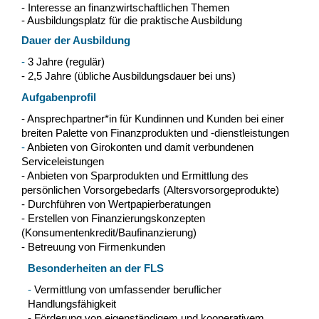
- Interesse an finanzwirtschaftlichen Themen
- Ausbildungsplatz fü
r die praktische Ausbildung
Dauer der Ausbildung
-
3 Jahre (regulär)
- 2,5 Jahre (übliche Ausbildungsdauer bei uns)
Aufgabenprofil
- Ansprechpartner*in
fü
r Kundinnen und Kunden bei einer
breiten Palette von Finanzprodukten und -dienstleistungen
-
Anbieten von Girokonten und damit verbundenen
Serviceleistungen
- Anbieten von Sparprodukten und Ermittlung des
persö
nlichen Vorsorgebedarfs (Altersvorsorgeprodukte)
- Durchführen von Wertpapierberatungen
- Erstellen von Finanzierungskonzepten
(Konsumentenkredit/Baufinanzierung)
-
Betreuung von Firmenkunden
Besonderheiten an der FLS
-
Vermittlung von umfassender beruflicher
Handlungsfä
higkeit
- Fö
rderung von eigenstä
ndigem und kooperativem